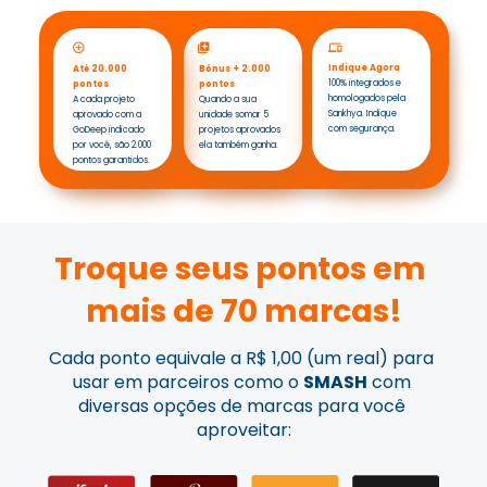
4
Até 20.000 pontos
Indique Agora
Bônus + 2.000 
Até 20.000 
Em cada projeto aprovado com a 
100% integrados e 
pontos
pontos
GoDeep que você indicou ganha 
2.000 pontos.
homologados pela 
Quando a sua 
A cada projeto 
Sankhya. Indique 
unidade somar 5 
aprovado com a 
com segurança.
projetos aprovados 
GoDeep indicado 
ela também ganha.
por você, são 2.000 
pontos garantidos.
Troque seus pontos em 
mais de 70 marcas!
Cada ponto equivale a R$ 1,00 (um real) para 
usar em parceiros como o 
SMASH
 com 
diversas opções de marcas para você 
aproveitar: