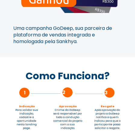
Uma campanha GoDeep, sua parceira de 
plataforma de vendas integrada e 
homologada pela Sankhya.
Como Funciona?
2
3
1
Aprovação
Indicação
Resgate
O time da GoDeep 
Para validar sua 
Após aprovação do 
será responsável por 
indicação, 
projeto a GoDeep 
toda a condução 
cadastre a 
notifica a quem 
comercial do projeto 
oportunidade 
indicou para que o 
com a sua 
nesta landing 
participante possa 
indicação.
page.
solicitar o resgate.